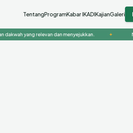
Tentang
Program
Kabar IKADI
Kajian
Galeri
akwah yang relevan dan menyejukkan.
✦
Meny