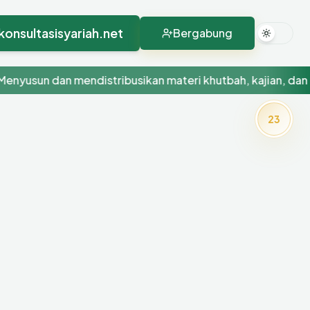
konsultasisyariah.net
Bergabung
usun dan mendistribusikan materi khutbah, kajian, dan kont
23