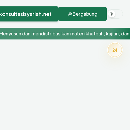
konsultasisyariah.net
Bergabung
sun dan mendistribusikan materi khutbah, kajian, dan konte
24