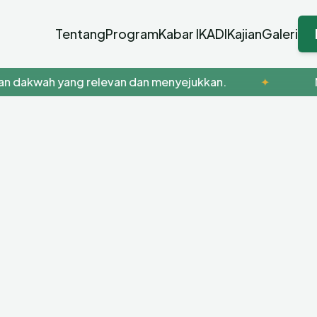
Tentang
Program
Kabar IKADI
Kajian
Galeri
akwah yang relevan dan menyejukkan.
✦
Menyu