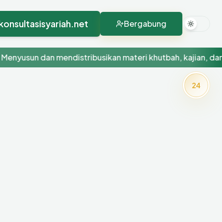
konsultasisyariah.net
Bergabung
yusun dan mendistribusikan materi khutbah, kajian, dan kon
24