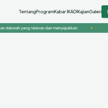
Tentang
Program
Kabar IKADI
Kajian
Galeri
dakwah yang relevan dan menyejukkan.
✦
Men